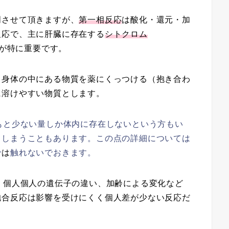
明させて頂きますが、
第一相反応
は酸化・還元・加
反応で、主に肝臓に存在する
シトクロム
が特に重要です。
、身体の中にある物質を薬にくっつける（抱き合わ
に溶けやすい物質とします。
もと少ない量しか体内に存在しないという方もい
てしまうこともあります。この点の詳細については
で
は
触れないでおきます。
、個人個人の遺伝子の違い、加齢による変化など
抱合反応は影響を受けにくく個人差が少ない反応だ