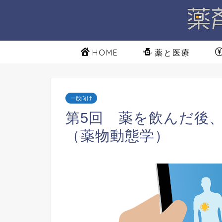
HOME
薬と医療
一般向け
第5回 薬を飲んだ後
（薬物動態学）