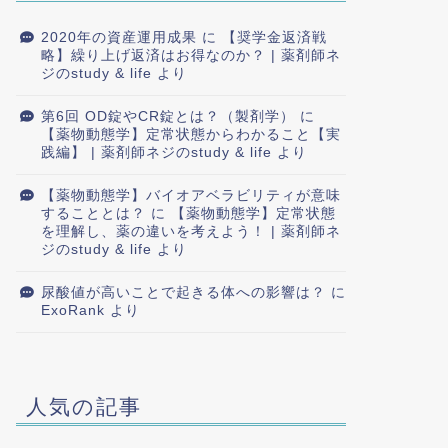
2020年の資産運用成果
に
【奨学金返済戦
略】繰り上げ返済はお得なのか？ | 薬剤師ネ
ジのstudy & life
より
第6回 OD錠やCR錠とは？（製剤学）
に
【薬物動態学】定常状態からわかること【実
践編】 | 薬剤師ネジのstudy & life
より
【薬物動態学】バイオアベラビリティが意味
することとは？
に
【薬物動態学】定常状態
を理解し、薬の違いを考えよう！ | 薬剤師ネ
ジのstudy & life
より
尿酸値が高いことで起きる体への影響は？
に
ExoRank
より
人気の記事