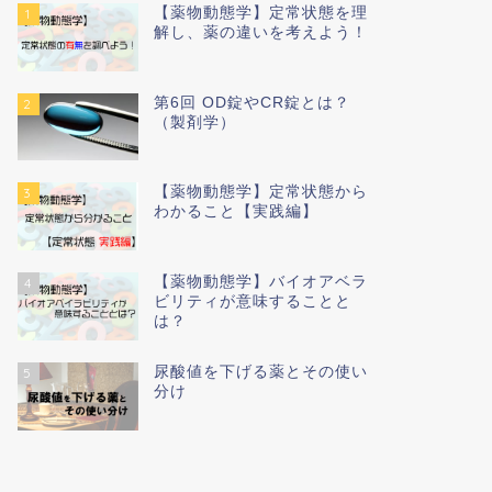
【薬物動態学】定常状態を理
1
解し、薬の違いを考えよう！
第6回 OD錠やCR錠とは？
2
（製剤学）
【薬物動態学】定常状態から
3
わかること【実践編】
【薬物動態学】バイオアベラ
4
ビリティが意味することと
は？
尿酸値を下げる薬とその使い
5
分け