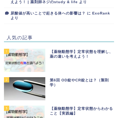
えよう！ | 薬剤師ネジのstudy & life
より
尿酸値が高いことで起きる体への影響は？
に
ExoRank
より
人気の記事
1
【薬物動態学】定常状態を理解し、
薬の違いを考えよう！
2
第6回 OD錠やCR錠とは？（製剤
学）
3
【薬物動態学】定常状態からわかる
こと【実践編】