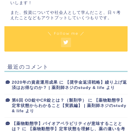
いします！
また、投資についてや社会人として学んだこと、日々考
えたことなどもアウトプットしていくつもりです。
＼ Follow me ／
最近のコメント
2020年の資産運用成果
に
【奨学金返済戦略】繰り上げ返
済はお得なのか？ | 薬剤師ネジのstudy & life
より
第6回 OD錠やCR錠とは？（製剤学）
に
【薬物動態学】
定常状態からわかること【実践編】 | 薬剤師ネジのstudy
& life
より
【薬物動態学】バイオアベラビリティが意味することと
は？
に
【薬物動態学】定常状態を理解し、薬の違いを考